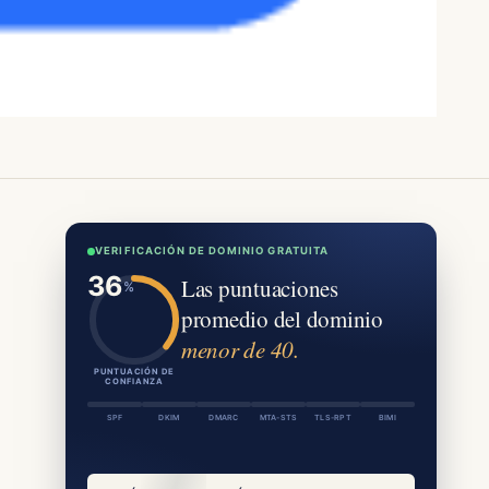
VERIFICACIÓN DE DOMINIO GRATUITA
Las puntuaciones
promedio del dominio
menor de 40.
PUNTUACIÓN DE
CONFIANZA
SPF
DKIM
DMARC
MTA-STS
TLS-RPT
BIMI