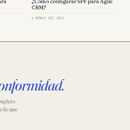
ara
¿Cómo configurar SPF para Agile
CRM?
2 MÍN
12 OCT 2023
onformidad.
ompleto
s de que