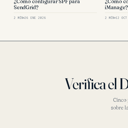
¿Cómo configurar SPF para
¿Cómo co
SendGrid?
iManage
2 MÍN
26 ENE 2026
2 MÍN
12 OCT
Verifica e
Cinco 
sobre l