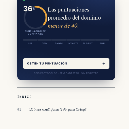
Las puntuaciones
promedio del dominio
menor de 40.
PUNTUACIÓN DE
CONFIANZA
SPF
DKIM
DMARC
MTA-STS
TLS-RPT
BIMI
OBTÉN TU PUNTUACIÓN
→
SEIS PROTOCOLOS · SEM CADASTRO · SIN REGISTRO
ÍNDICE
¿Cómo configurar SPF para Crisp?