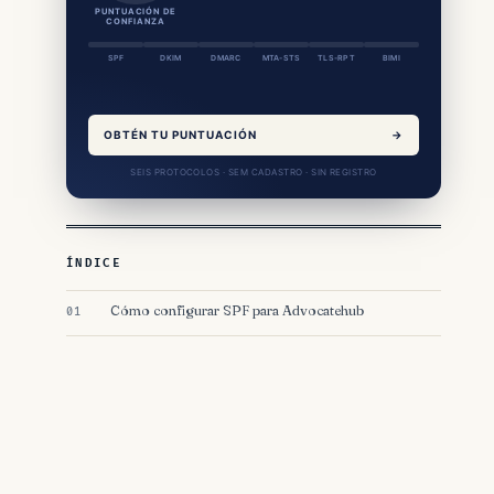
PUNTUACIÓN DE
CONFIANZA
SPF
DKIM
DMARC
MTA-STS
TLS-RPT
BIMI
OBTÉN TU PUNTUACIÓN
→
SEIS PROTOCOLOS · SEM CADASTRO · SIN REGISTRO
ÍNDICE
Cómo configurar SPF para Advocatehub