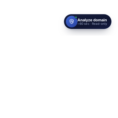
Proteja sua marca com o mais
alto padrão de identidade do
mundo
LinkedIn
Fale Conosco