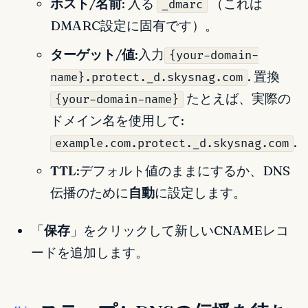
ホスト/名前
: 入る
（これは
_dmarc
DMARC設定に固有です）。
ターゲット/値
:入力
{your-domain-
. 置換
name}.protect._d.skysnag.com
たとえば、実際の
{your-domain-name}
ドメイン名を使用して:
.
example.com.protect._d.skysnag.com
TTL
:デフォルト値のままにするか、DNS
伝播のために
自動
に設定します。
「
保存
」をクリックして新しいCNAMEレコ
ードを追加します。