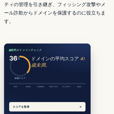
ティの管理を引き継ぎ、フィッシング攻撃やメ
ール詐欺からドメインを保護するのに役立ちま
す。
無料のドメインチェック
ドメインの平均スコア
40
歳未満。
信頼スコア
SPF
DKIM
DMARC
MTA-STS
TLS-RPT
BIMI
スコアを取得
→