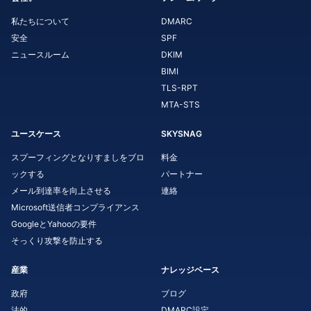
私たちについて
DMARC
安全
SPF
ニュースルーム
DKIM
BIMI
TLS-RPT
MTA-STS
ユースケース
SKYSNAG
スプーフィングとなりすましをブロ
料金
ックする
パートナー
メール到達率を向上させる
連絡
Microsoft送信者コンプライアンス
GoogleとYahooの要件
そっくり攻撃を防止する
産業
ナレッジベース
政府
ブログ
法的
DMARC設定