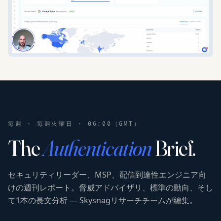
毎週 · 毎週火曜日 · 06:00（GMT）
The
Authentication
Brief.
セキュリティリーダー、MSP、配信到達性エンジニア向
けの週刊レポート。脅威アドバイザリ、標準の動向、そし
て1本の長文分析 — Skysnagリサーチチームが編集。