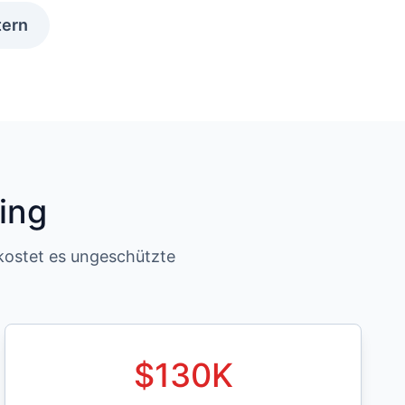
tern
ing
 kostet es ungeschützte
$
130
K