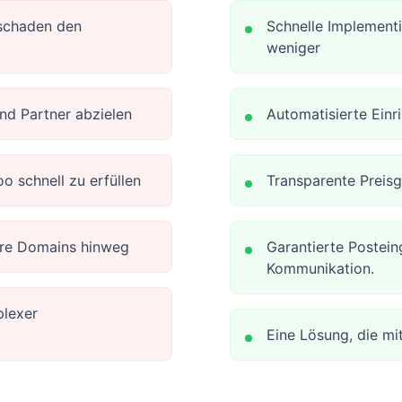
 schaden den
Schnelle Implement
weniger
und Partner abzielen
Automatisierte Einr
 schnell zu erfüllen
Transparente Preis
ere Domains hinweg
Garantierte Postein
Kommunikation.
plexer
Eine Lösung, die m