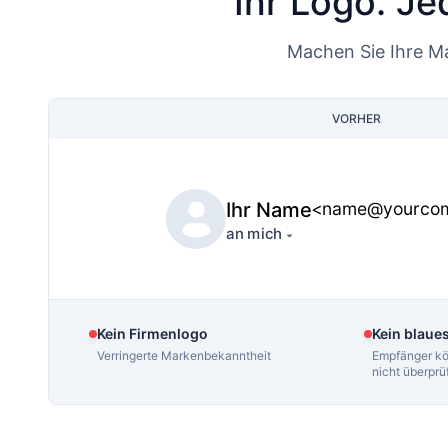
Ihr Logo. Je
Machen Sie Ihre Ma
VORHER
Ihr Name
<name@yourco
an mich
Kein Firmenlogo
Kein blaue
Verringerte Markenbekanntheit
Empfänger kö
nicht überprü