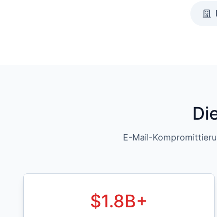
Di
E-Mail-Kompromittierun
$
1.8
B+