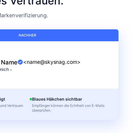
es Vertrauen.
arkenverifizierung.
NACHHER
r Name
<name@skysnag.com>
mich
igt
Blaues Häkchen sichtbar
 und Vertrauen
Empfänger können die Echtheit von E-Mails
überprüfen.