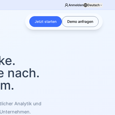
Anmelden
Deutsch
Jetzt starten
Demo anfragen
ke.
e nach.
um.
icher Analytik und
e Unternehmen.