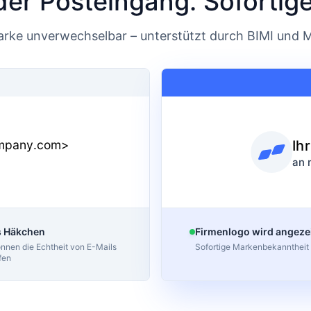
der Posteingang. Sofortig
rke unverwechselbar – unterstützt durch BIMI und M
Ih
mpany.com>
an 
s Häkchen
Firmenlogo wird angeze
nnen die Echtheit von E-Mails
Sofortige Markenbekanntheit
fen