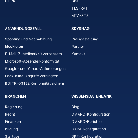
GDPR
BIMI
TLS-RPT
MTA-STS
ANWENDUNGSFALL
SKYSNAG
Spoofing und Nachahmung
Preisgestaltung
blockieren
Partner
E-Mail-Zustellbarkeit verbessern
Kontakt
Microsoft-Absenderkonformität
Google- und Yahoo-Anforderungen
Look-alike-Angriffe verhindern
BSI TR-03182 Konformität sichern
BRANCHEN
WISSENSDATENBANK
Regierung
Blog
Recht
DMARC-Konfiguration
Finanzen
DMARC-Berichte
Bildung
DKIM-Konfiguration
Startups
SPF-Konfiguration